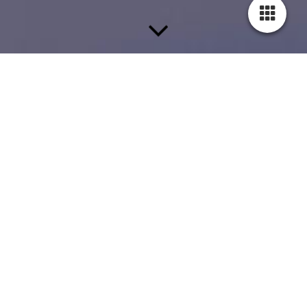
Finden Sie Ihr Traum-Eigenheim –
Expertenhilfe
Eine Wohnung mieten oder den Kauf eines Eigenheims planen
– ein Gutachter ist Ihr versierter Partner auf diesem Weg.
Grundstücke und Wohnräume sind vielfältig, und es ist
entscheidend, dass alle Parameter Ihren Wünschen entsprechen.
Sichern Sie sich professionelle Unterstützung, um die ideale
Lage, Größe und Ausstattung zu wählen, die mit Ihren
persönlichen Vorstellungen harmonieren.